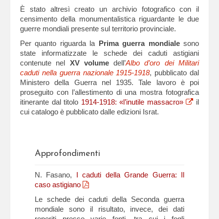
È stato altresì creato un archivio fotografico con il
censimento della monumentalistica riguardante le due
guerre mondiali presente sul territorio provinciale.
Per quanto riguarda la
Prima guerra mondiale
sono
state informatizzate le schede dei caduti astigiani
contenute nel
XV volume
dell’
Albo d’oro dei Militari
caduti nella guerra nazionale 1915-1918
, pubblicato dal
Ministero della Guerra nel 1935. Tale lavoro è poi
proseguito con l’allestimento di una mostra fotografica
itinerante dal titolo
1914-1918: «l’inutile massacro»
il
cui catalogo è pubblicato dalle edizioni Israt.
Approfondimenti
N. Fasano,
I caduti della Grande Guerra: Il
caso astigiano
Le schede dei caduti della Seconda guerra
mondiale sono il risultato, invece, dei dati
reperiti presso varie fonti, tra cui i fogli