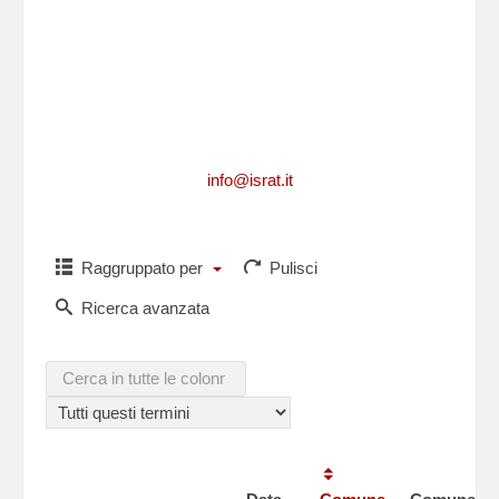
Per richiedere informazioni, per segnalarci
integrazioni, aggiornamenti, rettifiche, relative
ad un caduto
o per comunicarci i dati di un caduto non
presente in questa lista,puoi scriverci a
info@israt.it
Raggruppato per
Pulisci
Ricerca avanzata