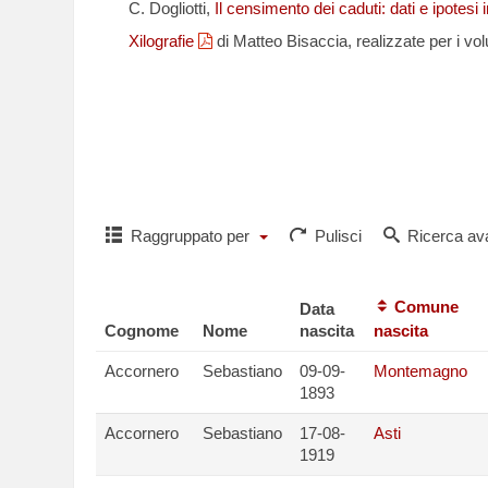
C. Dogliotti,
Il censimento dei caduti: dati e ipotesi 
Xilografie
di Matteo Bisaccia, realizzate per i vol
Per richiedere i
o per comuni
Raggruppato per
Pulisci
Ricerca av
Comune
Data
Cognome
Nome
nascita
nascita
Accornero
Sebastiano
09-09-
Montemagno
1893
Accornero
Sebastiano
17-08-
Asti
1919