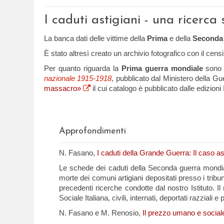
I caduti astigiani - una ricerc
La banca dati delle vittime della
Prima
e della
Seconda 
È stato altresì creato un archivio fotografico con il cen
Per quanto riguarda la
Prima guerra mondiale
sono s
nazionale 1915-1918
, pubblicato dal Ministero della Gue
massacro»
il cui catalogo è pubblicato dalle edizioni 
Approfondimenti
N. Fasano,
I caduti della Grande Guerra: Il caso as
Le schede dei caduti della Seconda guerra mondiale son
morte dei comuni artigiani depositati presso i tribu
precedenti ricerche condotte dal nostro Istituto. Il 
Sociale Italiana, civili, internati, deportati razziali 
N. Fasano e M. Renosio,
Il prezzo umano e sociale