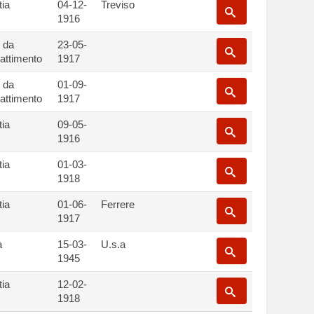
tia
04-12-
Treviso
1916
e da
23-05-
attimento
1917
e da
01-09-
attimento
1917
tia
09-05-
1916
tia
01-03-
1918
tia
01-06-
Ferrere
1917
a
15-03-
U.s.a
1945
tia
12-02-
1918