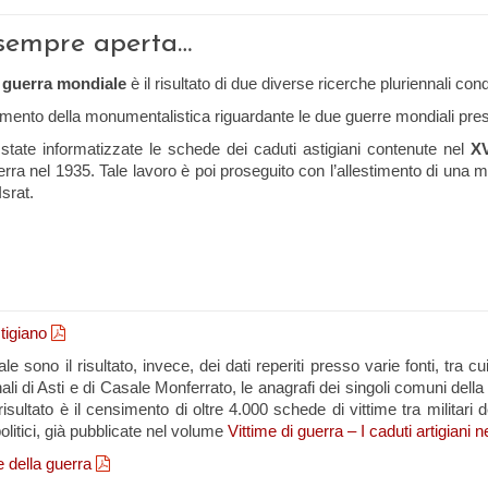
a sempre aperta…
guerra mondiale
è il risultato di due diverse ricerche pluriennali cond
simento della monumentalistica riguardante le due guerre mondiali prese
tate informatizzate le schede dei caduti astigiani contenute nel
X
rra nel 1935. Tale lavoro è poi proseguito con l’allestimento di una mo
Israt.
tigiano
o il risultato, invece, dei dati reperiti presso varie fonti, tra cui i fog
nali di Asti e di Casale Monferrato, le anagrafi dei singoli comuni dell
risultato è il censimento di oltre 4.000 schede di vittime tra militari d
e politici, già pubblicate nel volume
Vittime di guerra – I caduti artigian
 della guerra