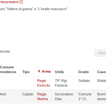
interpretative
umi "Vittime di guerra" e "L'inutile massacro"
nformazioni, per segnalarci integrazioni, aggiornamenti, rettifiche, rela
carci i dati di un caduto non presente in questa lista,puoi scriverci a
anzata
Comune
Arma
residenza
Tipo
Unità
Grado
Caus
Regio
79^ Rgt
Soldato
Malat
Esercito
Fanteria
Asti
Caduto
Regia
Incrociatore
Comune
Bom/m
Marina
Diaz
2° Cl.
aereo-