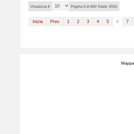
Visualizza #
Pagina 6 di 860 Totale: 8592
Inizia
Prev
1
2
3
4
5
6
7
Mappa 