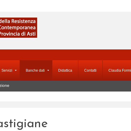
Servizi
Banche dati
Didattica
Contatti
Claudia Formi
zione
astigiane