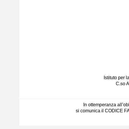
Istituto per
C.so A
In ottemperanza all’obb
si comunica il CODICE