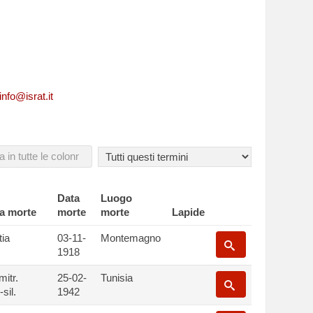
tive ad un caduto
info@israt.it
Data
Luogo
a morte
morte
morte
Lapide
tia
03-11-
Montemagno
1918
itr.
25-02-
Tunisia
sil.
1942