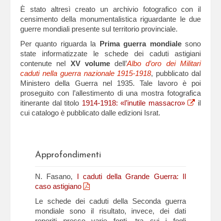
È stato altresì creato un archivio fotografico con il
censimento della monumentalistica riguardante le due
guerre mondiali presente sul territorio provinciale.
Per quanto riguarda la
Prima guerra mondiale
sono
state informatizzate le schede dei caduti astigiani
contenute nel
XV volume
dell’
Albo d’oro dei Militari
caduti nella guerra nazionale 1915-1918
, pubblicato dal
Ministero della Guerra nel 1935. Tale lavoro è poi
proseguito con l’allestimento di una mostra fotografica
itinerante dal titolo
1914-1918: «l’inutile massacro»
il
cui catalogo è pubblicato dalle edizioni Israt.
Approfondimenti
N. Fasano,
I caduti della Grande Guerra: Il
caso astigiano
Le schede dei caduti della Seconda guerra
mondiale sono il risultato, invece, dei dati
reperiti presso varie fonti, tra cui i fogli