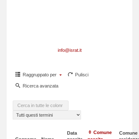
Per richiedere informazioni, per segnalarci
integrazioni, aggiornamenti, rettifiche, relative
ad un caduto
o per comunicarci i dati di un caduto non
presente in questa lista,puoi scriverci a
info@israt.it
Raggruppato per
Pulisci
Ricerca avanzata
Comune
Data
Comune