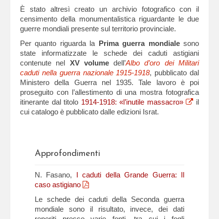
È stato altresì creato un archivio fotografico con il
censimento della monumentalistica riguardante le due
guerre mondiali presente sul territorio provinciale.
Per quanto riguarda la
Prima guerra mondiale
sono
state informatizzate le schede dei caduti astigiani
contenute nel
XV volume
dell’
Albo d’oro dei Militari
caduti nella guerra nazionale 1915-1918
, pubblicato dal
Ministero della Guerra nel 1935. Tale lavoro è poi
proseguito con l’allestimento di una mostra fotografica
itinerante dal titolo
1914-1918: «l’inutile massacro»
il
cui catalogo è pubblicato dalle edizioni Israt.
Approfondimenti
N. Fasano,
I caduti della Grande Guerra: Il
caso astigiano
Le schede dei caduti della Seconda guerra
mondiale sono il risultato, invece, dei dati
reperiti presso varie fonti, tra cui i fogli