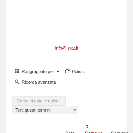
Per richiedere informazioni, per segnalarci
integrazioni, aggiornamenti, rettifiche, relative
ad un caduto
o per comunicarci i dati di un caduto non
presente in questa lista,puoi scriverci a
info@israt.it
Raggruppato per
Pulisci
Ricerca avanzata