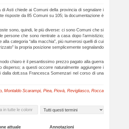
di Asti chiede ai Comuni della provincia di segnalare i
 giunte risposte da 85 Comuni su 105; la documentazione è
poste sono, quindi, le più diverse: ci sono Comuni che si
 le persone che sono rientrate a casa dopo l'armistizio;
ve alla categoria “alla macchia”, più numerosi quelli di cui
larizzato” la propria posizione semplicemente segnalando
n modo chiaro è il pesantissimo prezzo pagato alla guerra
ia o disperso; a questi occorre naturalmente aggiungere i
izzati dalla dott.ssa Francesca Somenzari nel corso di una
ino, Montaldo Scarampi, Piea, Piovà, Revigliasco, Rocca
one attuale
Annotazioni