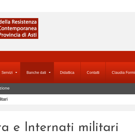
Servizi
Banche dati
Didattica
Contatti
Claudia Formi
zione
itari
a e Internati militari