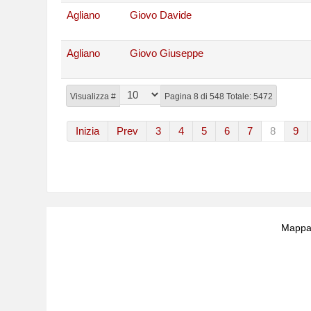
Agliano
Giovo Davide
Agliano
Giovo Giuseppe
Visualizza #
Pagina 8 di 548 Totale: 5472
Inizia
Prev
3
4
5
6
7
8
9
Mappa 