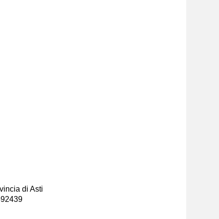
incia di Asti
-592439