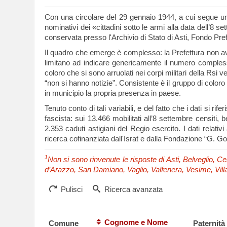
Con una circolare del 29 gennaio 1944, a cui segue un 
nominativi dei «cittadini sotto le armi alla data dell’8
conservata presso l'Archivio di Stato di Asti, Fondo Pre
Il quadro che emerge è complesso: la Prefettura non avev
limitano ad indicare genericamente il numero complessiv
coloro che si sono arruolati nei corpi militari della Rsi v
“non si hanno notizie”. Consistente è il gruppo di colo
in municipio la propria presenza in paese.
Tenuto conto di tali variabili, e del fatto che i dati s
fascista: sui 13.466 mobilitati all’8 settembre censiti,
2.353 caduti astigiani del Regio esercito. I dati relativ
ricerca cofinanziata dall'Israt e dalla Fondazione “G. Go
1
Non si sono rinvenute le risposte di Asti, Belveglio,
d’Arazzo, San Damiano, Vaglio, Valfenera, Vesime, Vill
Pulisci
Ricerca avanzata
Cognome e Nome
Comune
Paternità