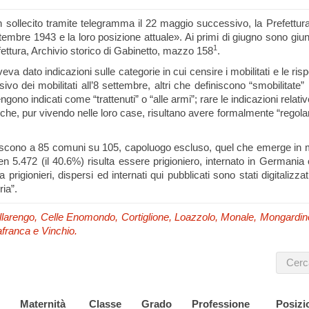
sollecito tramite telegramma il 22 maggio successivo, la Prefettura 
 settembre 1943 e la loro posizione attuale». Ai primi di giugno sono
1
fettura, Archivio storico di Gabinetto, mazzo 158
.
a dato indicazioni sulle categorie in cui censire i mobilitati e le ris
o dei mobilitati all’8 settembre, altri che definiscono “smobilitate”
engono indicati come “trattenuti” o “alle armi”; rare le indicazioni relati
ro che, pur vivendo nelle loro case, risultano avere formalmente “rego
i riferiscono a 85 comuni su 105, capoluogo escluso, quel che emerge i
 ben 5.472 (il 40.6%) risulta essere prigioniero, internato in German
i a prigionieri, dispersi ed internati qui pubblicati sono stati digital
ria”.
 Cellarengo, Celle Enomondo, Cortiglione, Loazzolo, Monale, Mongard
afranca e Vinchio.
Maternità
Classe
Grado
Professione
Posizi