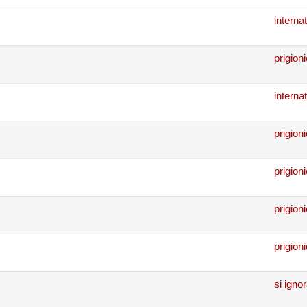
interna
prigion
interna
prigioni
prigion
prigion
prigion
si igno