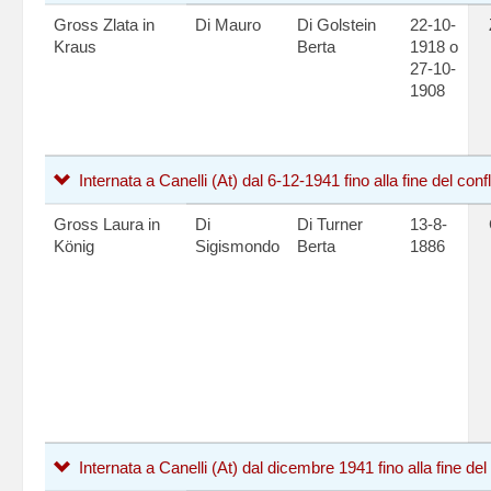
Gross Zlata in
Di Mauro
Di Golstein
22-10-
Kraus
Berta
1918 o
27-10-
1908
Internata a Canelli (At) dal 6-12-1941 fino alla fine del conf
Gross Laura in
Di
Di Turner
13-8-
König
Sigismondo
Berta
1886
Internata a Canelli (At) dal dicembre 1941 fino alla fine del 