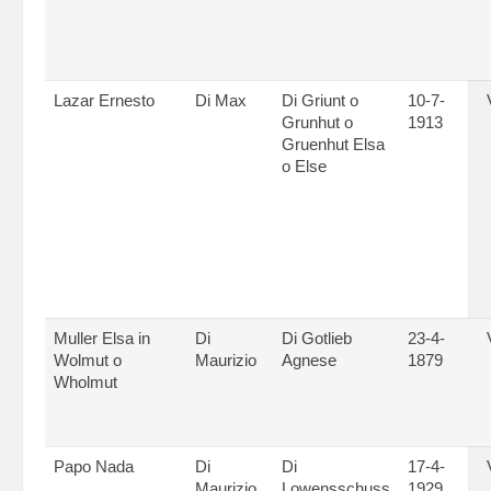
Lazar Ernesto
Di Max
Di Griunt o
10-7-
Grunhut o
1913
Gruenhut Elsa
o Else
Muller Elsa in
Di
Di Gotlieb
23-4-
Wolmut o
Maurizio
Agnese
1879
Wholmut
Papo Nada
Di
Di
17-4-
Maurizio
Lowensschuss
1929