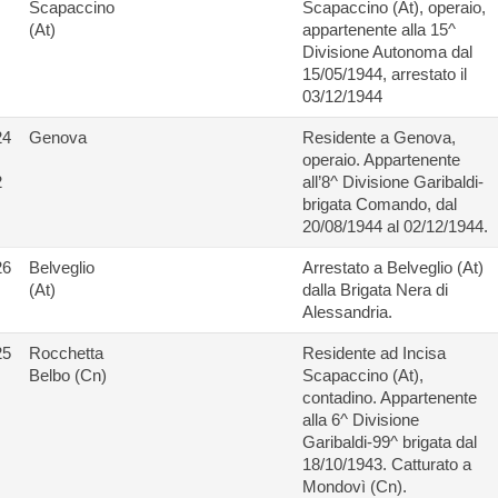
Scapaccino
Scapaccino (At), operaio,
(At)
appartenente alla 15^
Divisione Autonoma dal
15/05/1944, arrestato il
03/12/1944
24
Genova
Residente a Genova,
operaio. Appartenente
2
all’8^ Divisione Garibaldi-
brigata Comando, dal
20/08/1944 al 02/12/1944.
26
Belveglio
Arrestato a Belveglio (At)
(At)
dalla Brigata Nera di
Alessandria.
25
Rocchetta
Residente ad Incisa
Belbo (Cn)
Scapaccino (At),
contadino. Appartenente
alla 6^ Divisione
Garibaldi-99^ brigata dal
18/10/1943. Catturato a
Mondovì (Cn).