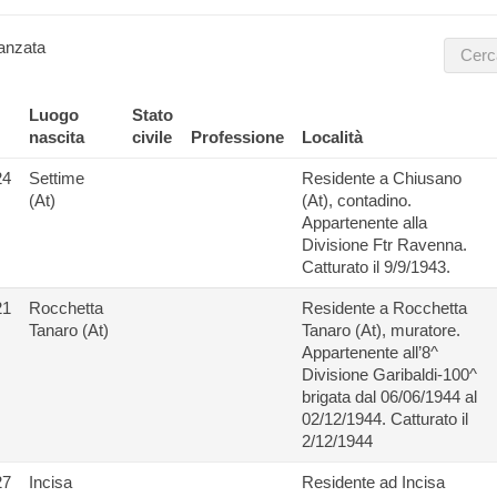
anzata
Luogo
Stato
nascita
civile
Professione
Località
24
Settime
Residente a Chiusano
(At)
(At), contadino.
Appartenente alla
Divisione Ftr Ravenna.
Catturato il 9/9/1943.
21
Rocchetta
Residente a Rocchetta
Tanaro (At)
Tanaro (At), muratore.
Appartenente all’8^
Divisione Garibaldi-100^
brigata dal 06/06/1944 al
02/12/1944. Catturato il
2/12/1944
27
Incisa
Residente ad Incisa