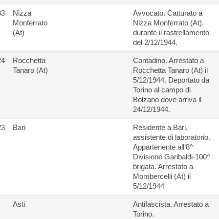
83
Nizza
Avvocato. Catturato a
Monferrato
Nizza Monferrato (At),
(At)
durante il rastrellamento
del 2/12/1944.
24
Rocchetta
Contadino. Arrestato a
Tanaro (At)
Rocchetta Tanaro (At) il
5/12/1944. Deportato da
Torino al campo di
Bolzano dove arriva il
24/12/1944.
23
Bari
Residente a Bari,
assistente di laboratorio.
Appartenente all’8^
Divisione Garibaldi-100^
brigata. Arrestato a
Mombercelli (At) il
5/12/1944
Asti
Antifascista. Arrestato a
Torino.