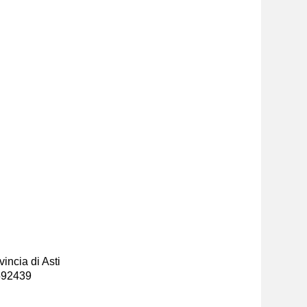
incia di Asti
-592439