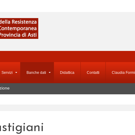
Servizi
Banche dati
Didattica
Contatti
Claudia Formi
zione
astigiani