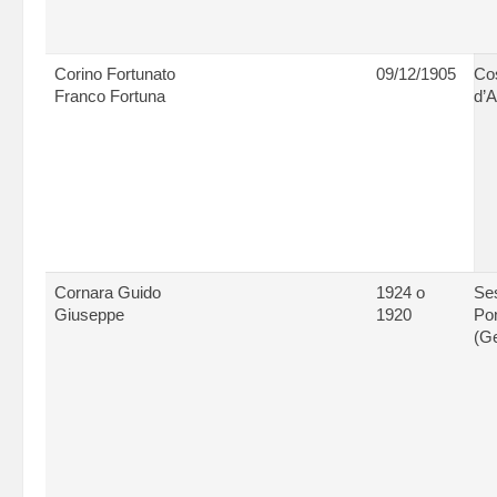
Corino Fortunato
09/12/1905
Cos
Franco Fortuna
d’A
Cornara Guido
1924 o
Ses
Giuseppe
1920
Po
(G