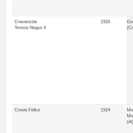
Cravanzola
1926
Go
Teresio Negus II
(C
Crosio Felice
1924
Mo
Mo
(Al