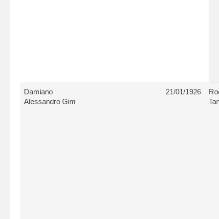
Damiano
21/01/1926
Ro
Alessandro Gim
Tan